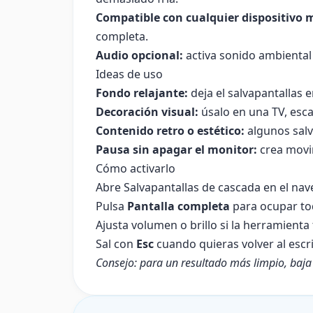
Compatible con cualquier dispositivo 
completa.
Audio opcional:
activa sonido ambiental 
Ideas de uso
Fondo relajante:
deja el salvapantallas 
Decoración visual:
úsalo en una TV, esc
Contenido retro o estético:
algunos salv
Pausa sin apagar el monitor:
crea movim
Cómo activarlo
Abre Salvapantallas de cascada en el nav
Pulsa
Pantalla completa
para ocupar tod
Ajusta volumen o brillo si la herramienta
Sal con
Esc
cuando quieras volver al escri
Consejo: para un resultado más limpio, baja e