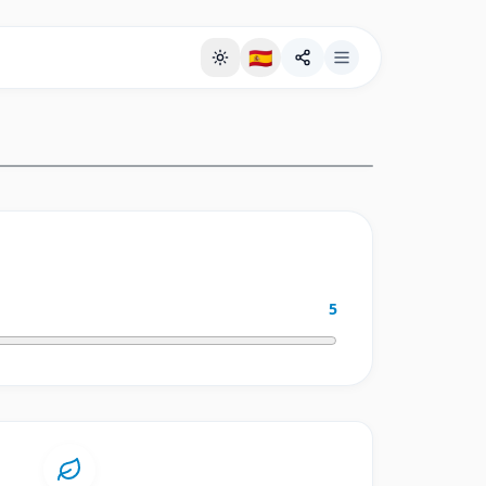
🇪🇸
Página de fondo a pantalla completa
5