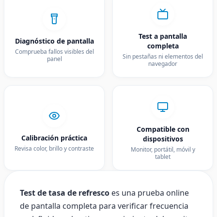
Tips:
Test a pantalla
• Ensure your monitor is set to its highest refresh rat
Diagnóstico de pantalla
completa
display settings
Comprueba fallos visibles del
• Disable V-Sync in browser for accurate results
Sin pestañas ni elementos del
panel
navegador
• Full screen mode works best
Start Test
Compatible con
Calibración práctica
dispositivos
Revisa color, brillo y contraste
Monitor, portátil, móvil y
tablet
Test de tasa de refresco
es una prueba online
de pantalla completa para verificar frecuencia