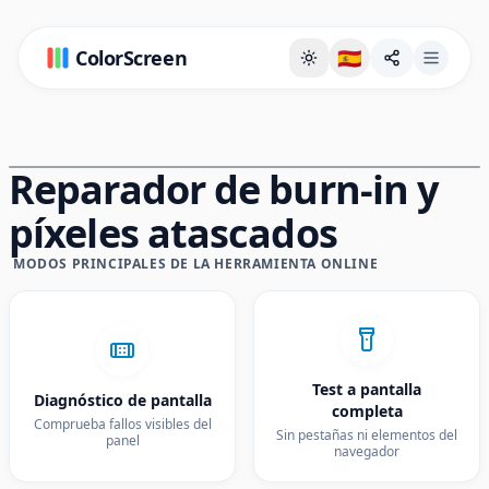
ColorScreen
🇪🇸
Página de fondo a pantalla completa
Reparador de burn-in y
píxeles atascados
MODOS PRINCIPALES DE LA HERRAMIENTA ONLINE
Test a pantalla
Diagnóstico de pantalla
completa
Comprueba fallos visibles del
Sin pestañas ni elementos del
panel
navegador