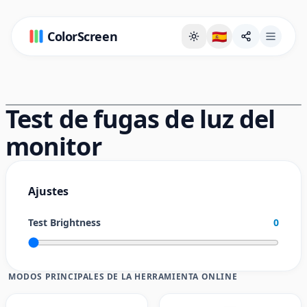
ColorScreen
🇪🇸
Página de fondo a pantalla completa
Test de fugas de luz del
monitor
Backlight Bleed Test
This test helps you detect backlight bleeding 
Ajustes
monitor. In a dark room, look for any light leak
Test Brightness
the edges or corners of your screen.
0
• IPS panels often show some glow - this is normal
• Excessive bright spots indicate backlight bleed
MODOS PRINCIPALES DE LA HERRAMIENTA ONLINE
• Use the brightness slider to fine-tune the test