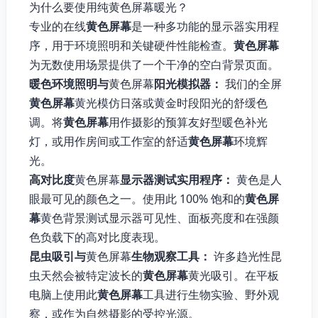
为什么要使用纯黄色屏幕暖光？
专业的在线
黄色屏幕
是一种多功能的显示器实用程
序，用于环境照明和关键硬件性能检查。
黄色屏幕
为无数使用场景提供了一个干净的空白背景页面。
暖色环境照明与
黄色屏幕
阳光模拟器：
我们的全屏
黄色屏幕
黄光模仿日落或黄金时段阳光的舒缓色
调。将
黄色屏幕
用作摄影的预算友好型暖色补光
灯，或用作房间或工作室的舒适
黄色屏幕
环境辉
光。
高对比度
黄色屏幕
显示器测试实用程序：
黄色是人
眼最可见的颜色之一。使用此 100% 饱和的
黄色屏
幕
黄色背景测试显示器可见性、面板亮度和在强颜
色负载下的高对比度表现。
昆虫吸引与
黄色屏幕
生物观察工具：
许多趋光性昆
虫天然会被特定波长的
黄色屏幕
黄光吸引。在平板
电脑上使用此
黄色屏幕
工具进行生物实验、野外观
察，或作为自然摄影的受控光源。