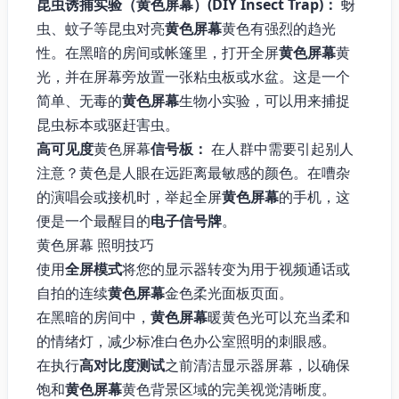
昆虫诱捕实验（黄色屏幕）(DIY Insect Trap)：
蚜
虫、蚊子等昆虫对亮
黄色屏幕
黄色有强烈的趋光
性。在黑暗的房间或帐篷里，打开全屏
黄色屏幕
黄
光，并在屏幕旁放置一张粘虫板或水盆。这是一个
简单、无毒的
黄色屏幕
生物小实验，可以用来捕捉
昆虫标本或驱赶害虫。
高可见度
黄色屏幕
信号板：
在人群中需要引起别人
注意？黄色是人眼在远距离最敏感的颜色。在嘈杂
的演唱会或接机时，举起全屏
黄色屏幕
的手机，这
便是一个最醒目的
电子信号牌
。
黄色屏幕 照明技巧
使用
全屏模式
将您的显示器转变为用于视频通话或
自拍的连续
黄色屏幕
金色柔光面板页面。
在黑暗的房间中，
黄色屏幕
暖黄色光可以充当柔和
的情绪灯，减少标准白色办公室照明的刺眼感。
在执行
高对比度测试
之前清洁显示器屏幕，以确保
饱和
黄色屏幕
黄色背景区域的完美视觉清晰度。