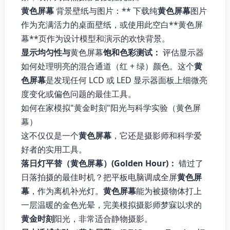
黄色屏幕
背景壁纸与图片：** 下载纯
黄色屏幕
图片
作为充满活力的桌面壁纸，或使用此空白**黄色屏
幕**页作为设计模型和演示的欢快背景。
显示均匀性与
黄色屏幕
饱和色彩测试：
评估显示器
如何处理明亮的混合通道（红 + 绿）颜色。这个
黄
色屏幕
是发现任何 LCD 或 LED 显示器面板上细微亮
度变化或偏色问题的最佳工具。
如何在家模拟"黄金时刻"阳光与科学实验（黄色屏
幕）
这不仅仅是一个
黄色屏幕
，它还是摄影师和科学爱
好者的实用工具。
落日灯平替（黄色屏幕）(Golden Hour)：
错过了
日落拍摄的最佳时机？把平板电脑调成全屏
黄色屏
幕
，作为离机补光灯。
黄色屏幕
能为被摄物体打上
一层温暖的金色光晕，完美模拟摄影师梦寐以求的
黄金时刻
阳光，非常适合静物摄影。