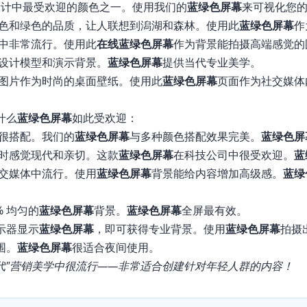
X 设计中最受欢迎的颜色之一。使用我们的
蓝绿色屏幕
来可视化您
色和绿色的品质，让人联想到潟湖和森林。使用此
蓝绿色屏幕
作
中非常流行。使用此
在线蓝绿色屏幕
作为背景能拍摄高端感觉的
设计模型和演示背景。
蓝绿色屏幕
提供当代专业美学。
图片作为时尚的桌面壁纸。使用此
蓝绿色屏幕
页面作为社交媒体
什么
蓝绿色屏幕
如此受欢迎：
很搭配。我们的
蓝绿色屏幕
与多种颜色搭配效果完美。
蓝绿色屏
时感觉现代和亲切。这款
蓝绿色屏幕
在科技公司中很受欢迎。
蓝
交媒体中流行。使用
蓝绿色屏幕
背景能给内容增加高级感。
蓝绿
% 均匀的
蓝绿色屏幕
背景。
蓝绿色屏幕
全屏最有效。
示器显示
蓝绿色屏幕
，即可获得专业背景。使用
蓝绿色屏幕
拍摄
围。
蓝绿色屏幕
很适合夜间使用。
 世代"营销美学中很流行——非常适合创建针对年轻人群的内容！