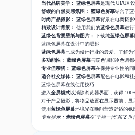
当代品牌美学：
蓝绿色屏幕
是现代 UI/U
舒缓的自然灵感氛围：
蓝绿色屏幕
结合了蓝
时尚产品摄影：
蓝绿色屏幕
背景在电商摄影
精致设计背景：
使用我们的
蓝绿色屏幕
进行
蓝绿色背景壁纸与图片：
下载纯
蓝绿色屏幕
蓝绿色屏幕在设计中的崛起
蓝绿色屏幕
已成为设计行业的最爱。了解为
多功能性：
蓝绿色屏幕
与暖色调和冷色调都
专业但亲切：
蓝绿色屏幕
在保持专业性的同
适合社交媒体：
蓝绿色屏幕
配色在电影和社
蓝绿色屏幕在线使用技巧
进入
全屏模式
以消除浏览器界面，获得 100
对于产品摄影，将物品放置在显示器前，显
使用
蓝绿色屏幕
环境光在晚间营造舒适的氛
专业提示：
青绿色屏幕
在"千禧一代"和"Z