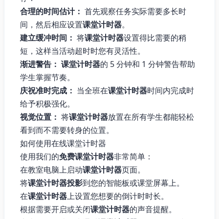
合理的时间估计：
首先观察任务实际需要多长时
间，然后相应设置
课堂计时器
。
建立缓冲时间：
将
课堂计时器
设置得比需要的稍
短，这样当活动超时时您有灵活性。
渐进警告：
课堂计时器
的 5 分钟和 1 分钟警告帮助
学生掌握节奏。
庆祝准时完成：
当全班在
课堂计时器
时间内完成时
给予积极强化。
视觉位置：
将
课堂计时器
放置在所有学生都能轻松
看到而不需要转身的位置。
如何使用在线课堂计时器
使用我们的
免费课堂计时器
非常简单：
在教室电脑上启动
课堂计时器
页面。
将
课堂计时器投影
到您的智能板或课堂屏幕上。
在
课堂计时器
上设置您想要的倒计时时长。
根据需要开启或关闭
课堂计时器
的声音提醒。