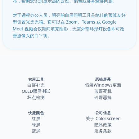
布，帮助您识别显示器的云斑、偏色或屏幕烧屏问题。
对于远程办公人员，明亮的白屏照明工具是绝佳的预算友好
型偏置光柔光箱。它可以在 Zoom、Teams 或 Google
Meet 视频会议期间填充阴影，无需外部环形灯设备即可改
善摄像头的白平衡。
实用工具
恶搞屏幕
白屏补光
假装Windows更新
OLED黑屏测试
蓝屏死机
坏点检测
碎屏恶搞
快捷颜色
公司信息
红屏
关于 ColorScreen
绿屏
隐私政策
蓝屏
服务条款