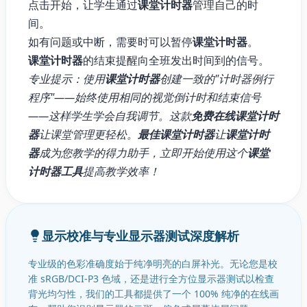
点击开始，让学生通过
课堂计时器
管理自己的时
间。
如有问题或中断，需要时可以暂停
课堂计时器
。
课堂计时器
的结束提醒向全班发出时间到的信号。
专业提示：使用
课堂计时器
创建一致的"计时器例行
程序"——始终使用相同的视觉倒计时和结束信号
——这样学生学会自我调节。这款
免费在线课堂计时
器
让课堂管理更轻松。
最佳课堂计时器
让
课堂计时
器
成为您教学的得力助手，立即开始使用这个
课堂
计时器工具
提高教学效率！
显示校准与专业显示器测试深度解析
专业级的色彩准确度始于纯净明亮的白屏补光。无论您是校
准 sRGB/DCI-P3 色域，还是进行全方位显示器测试以检查
背光均匀性，我们的工具都提供了一个 100% 纯净的在线画