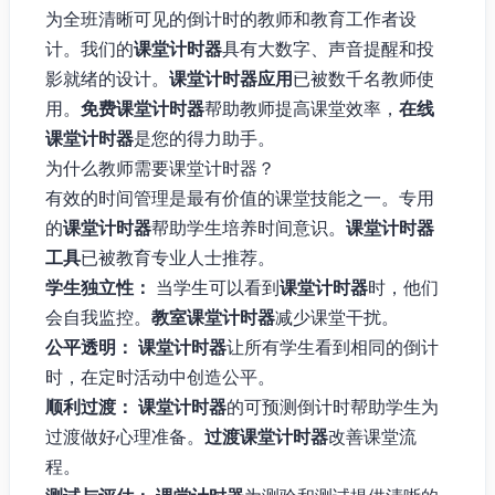
为全班清晰可见的倒计时的教师和教育工作者设
计。我们的
课堂计时器
具有大数字、声音提醒和投
影就绪的设计。
课堂计时器应用
已被数千名教师使
用。
免费课堂计时器
帮助教师提高课堂效率，
在线
课堂计时器
是您的得力助手。
为什么教师需要课堂计时器？
有效的时间管理是最有价值的课堂技能之一。专用
的
课堂计时器
帮助学生培养时间意识。
课堂计时器
工具
已被教育专业人士推荐。
学生独立性：
当学生可以看到
课堂计时器
时，他们
会自我监控。
教室课堂计时器
减少课堂干扰。
公平透明：
课堂计时器
让所有学生看到相同的倒计
时，在定时活动中创造公平。
顺利过渡：
课堂计时器
的可预测倒计时帮助学生为
过渡做好心理准备。
过渡课堂计时器
改善课堂流
程。