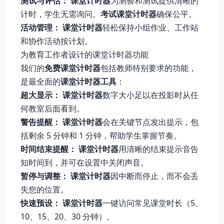
测试与评估：
课堂计时器
为测验和测试提供清晰的
计时，学生无需询问。
考试课堂计时器
确保公平。
活动管理：
课堂计时器
轻松保持小组作业、工作站
和协作活动按计划。
为教育工作者设计的课堂计时器功能
我们的
免费课堂计时器
包括教师特别要求的功能，
是最全面的
课堂计时器工具
：
超大显示：
课堂计时器
数字大小足以在投影时从任
何教室后面看到。
警告提醒：
课堂计时器
会在关键节点发出提示，包
括剩余 5 分钟和 1 分钟，帮助学生掌握节奏。
时间结束提醒：
课堂计时器
用清晰的结束提示音告
知时间到，并可在设置中关闭声音。
暂停与调整：
课堂计时器
因中断而停止，而不会丢
失您的位置。
快速预设：
课堂计时器
一键访问常见课堂时长（5、
10、15、20、30 分钟）。