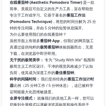
在线番茄钟 (Aesthetic Pomodoro Timer)
是一款
简单、美观且可自定义的生产力工具，旨在帮助您
专注于工作或学习。它基于著名的
番茄工作法
(Pomodoro Technique)
，将您的时间分解为 25 分
钟的专注间隔，并由 5 分钟的短暂休息隔开。
为什么要使用我们的在线番茄钟？
虽然市面上有很多
番茄钟 App
，但我们的网页版工
具通过提供纯粹的
极简番茄钟
体验脱颖而出，无需
下载，在浏览器中即开即用。
无干扰的极简美学：
专为 "Study With Me" 氛围和
极简主义工作区设计。干净的视觉风格减少了认知
负荷，使其成为深度工作的
最佳番茄钟
。
科学的间隔时间：
我们坚持经典的
番茄工作法计时
器
比例（25 分钟工作 / 5 分钟休息），这已被科学
证明能最大化思维敏捷度。
全屏专注模式：
就像我们的其他工具一样，您可以
切换到全屏模式以屏蔽浏览器标签和操作系统干