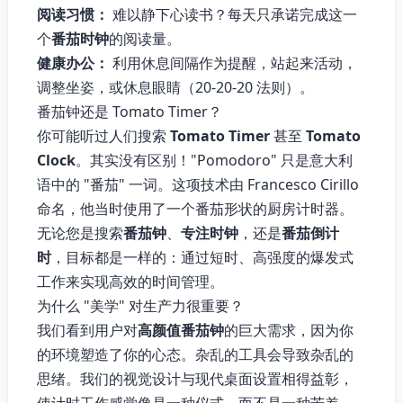
阅读习惯：
难以静下心读书？每天只承诺完成这一
个
番茄时钟
的阅读量。
健康办公：
利用休息间隔作为提醒，站起来活动，
调整坐姿，或休息眼睛（20-20-20 法则）。
番茄钟还是 Tomato Timer？
你可能听过人们搜索
Tomato Timer
甚至
Tomato
Clock
。其实没有区别！"Pomodoro" 只是意大利
语中的 "番茄" 一词。这项技术由 Francesco Cirillo
命名，他当时使用了一个番茄形状的厨房计时器。
无论您是搜索
番茄钟
、
专注时钟
，还是
番茄倒计
时
，目标都是一样的：通过短时、高强度的爆发式
工作来实现高效的时间管理。
为什么 "美学" 对生产力很重要？
我们看到用户对
高颜值番茄钟
的巨大需求，因为你
的环境塑造了你的心态。杂乱的工具会导致杂乱的
思绪。我们的视觉设计与现代桌面设置相得益彰，