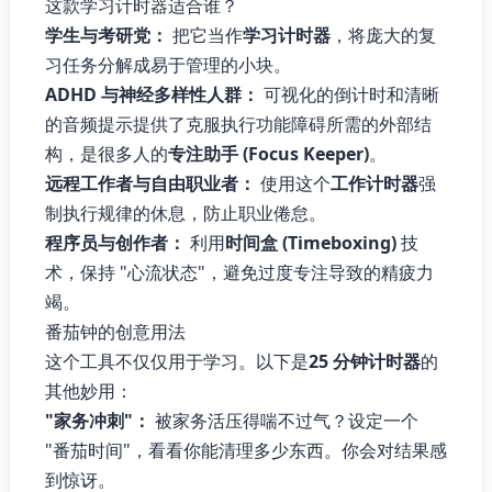
这款学习计时器适合谁？
学生与考研党：
把它当作
学习计时器
，将庞大的复
习任务分解成易于管理的小块。
ADHD 与神经多样性人群：
可视化的倒计时和清晰
的音频提示提供了克服执行功能障碍所需的外部结
构，是很多人的
专注助手 (Focus Keeper)
。
远程工作者与自由职业者：
使用这个
工作计时器
强
制执行规律的休息，防止职业倦怠。
程序员与创作者：
利用
时间盒 (Timeboxing)
技
术，保持 "心流状态"，避免过度专注导致的精疲力
竭。
番茄钟的创意用法
这个工具不仅仅用于学习。以下是
25 分钟计时器
的
其他妙用：
"家务冲刺"：
被家务活压得喘不过气？设定一个
"番茄时间"，看看你能清理多少东西。你会对结果感
到惊讶。