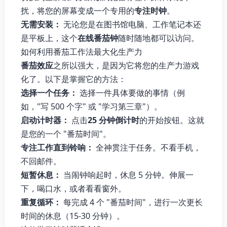
扰，将您的屏幕变成一个专用的
专注时钟
。
无需安装：
无论您是在图书馆电脑、工作笔记本还
是平板上，这个
在线番茄钟
随时随地都可以访问。
如何利用番茄工作法最大化生产力
番茄效应
之所以强大，是因为它将您的生产力游戏
化了。以下是掌握它的方法：
选择一个任务：
选择一件具体要做的事情（例
如，"写 500 个字" 或 "学习第三章"）。
启动计时器：
点击
25 分钟倒计时
的开始按钮。这就
是您的一个 "番茄时间"。
专注工作直到铃响：
全神贯注于任务。不看手机，
不回邮件。
短暂休息：
当闹钟响起时，休息 5 分钟。伸展一
下，喝口水，或者看看窗外。
重复循环：
每完成 4 个 "番茄时间"，进行一次更长
时间的休息（15-30 分钟）。