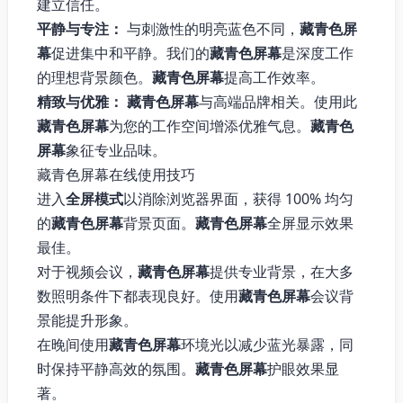
建立信任。
平静与专注：
与刺激性的明亮蓝色不同，
藏青色屏
幕
促进集中和平静。我们的
藏青色屏幕
是深度工作
的理想背景颜色。
藏青色屏幕
提高工作效率。
精致与优雅：
藏青色屏幕
与高端品牌相关。使用此
藏青色屏幕
为您的工作空间增添优雅气息。
藏青色
屏幕
象征专业品味。
藏青色屏幕在线使用技巧
进入
全屏模式
以消除浏览器界面，获得 100% 均匀
的
藏青色屏幕
背景页面。
藏青色屏幕
全屏显示效果
最佳。
对于视频会议，
藏青色屏幕
提供专业背景，在大多
数照明条件下都表现良好。使用
藏青色屏幕
会议背
景能提升形象。
在晚间使用
藏青色屏幕
环境光以减少蓝光暴露，同
时保持平静高效的氛围。
藏青色屏幕
护眼效果显
著。