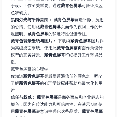
于设计工作至关重要。通过
藏青色屏幕
可验证深蓝
色准确度。
氛围灯光与平静氛围：
藏青色屏幕
营造平静、沉思
的心情。使用此
藏青色屏幕
页面作为夜间工作的环
境照明。
藏青色屏幕
的静谧特性促进专注。
藏青色背景壁纸与图片：
下载纯
藏青色屏幕
图片作
为高级桌面壁纸。使用此
藏青色屏幕
页面作为设计
模型的完美背景。
藏青色屏幕
壁纸提升工作环境品
质。
藏青色屏幕的心理学
你知道
藏青色屏幕
是最受普遍信任的颜色之一吗？
了解
藏青色屏幕
的心理学效应能帮助您最大化其用
途：
信任与权威：
藏青色屏幕
是商务西装和企业标志的
颜色，因为它传达能力和可信赖性。在演示期间使
用
藏青色屏幕
潜意识中强化这些品质。
藏青色屏幕