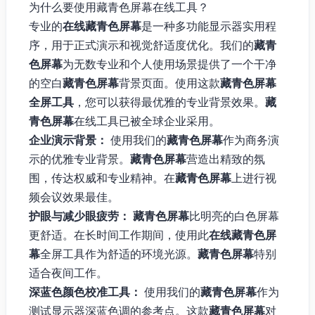
为什么要使用藏青色屏幕在线工具？
专业的
在线藏青色屏幕
是一种多功能显示器实用程
序，用于正式演示和视觉舒适度优化。我们的
藏青
色屏幕
为无数专业和个人使用场景提供了一个干净
的空白
藏青色屏幕
背景页面。使用这款
藏青色屏幕
全屏工具
，您可以获得最优雅的专业背景效果。
藏
青色屏幕
在线工具已被全球企业采用。
企业演示背景：
使用我们的
藏青色屏幕
作为商务演
示的优雅专业背景。
藏青色屏幕
营造出精致的氛
围，传达权威和专业精神。在
藏青色屏幕
上进行视
频会议效果最佳。
护眼与减少眼疲劳：
藏青色屏幕
比明亮的白色屏幕
更舒适。在长时间工作期间，使用此
在线藏青色屏
幕
全屏工具作为舒适的环境光源。
藏青色屏幕
特别
适合夜间工作。
深蓝色颜色校准工具：
使用我们的
藏青色屏幕
作为
测试显示器深蓝色调的参考点。这款
藏青色屏幕
对